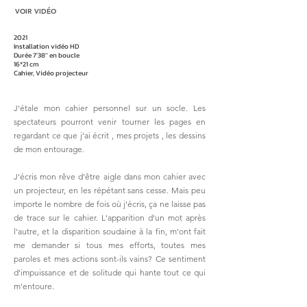
VOIR VIDÉO
2021
Installation vidéo HD
Durée 7'38'' en boucle
16*21 cm
Cahier, Vidéo projecteur
J'étale mon cahier personnel sur un socle. Les
spectateurs pourront venir tourner les pages en
regardant ce que j’ai écrit , mes projets , les dessins
de mon entourage.
J'écris mon rêve d'être aigle dans mon cahier avec
un projecteur, en les répétant sans cesse. Mais peu
importe le nombre de fois où j'écris, ça ne laisse pas
de trace sur le cahier. L'apparition d'un mot après
l'autre, et la disparition soudaine à la fin, m'ont fait
me demander si tous mes efforts, toutes mes
paroles et mes actions sont-ils vains? Ce sentiment
d'impuissance et de solitude qui hante tout ce qui
m'entoure.